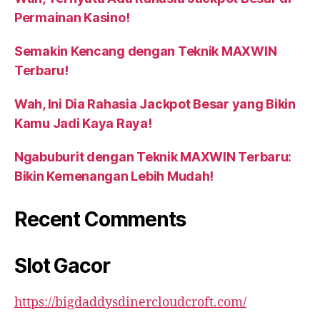
Permainan Kasino!
Semakin Kencang dengan Teknik MAXWIN
Terbaru!
Wah, Ini Dia Rahasia Jackpot Besar yang Bikin
Kamu Jadi Kaya Raya!
Ngabuburit dengan Teknik MAXWIN Terbaru:
Bikin Kemenangan Lebih Mudah!
Recent Comments
Slot Gacor
https://bigdaddysdinercloudcroft.com/