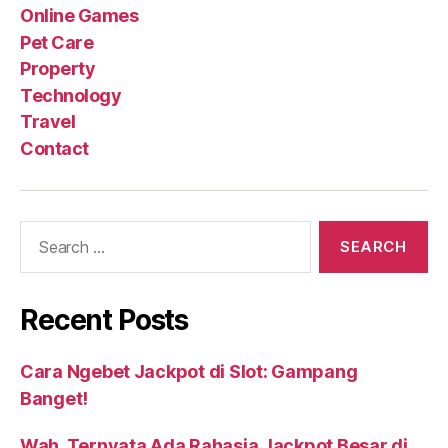
Online Games
Pet Care
Property
Technology
Travel
Contact
Search
for:
Recent Posts
Cara Ngebet Jackpot di Slot: Gampang
Banget!
Wah, Ternyata Ada Rahasia Jackpot Besar di