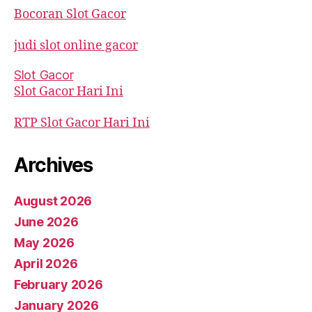
Bocoran Slot Gacor
judi slot online gacor
Slot Gacor
Slot Gacor Hari Ini
RTP Slot Gacor Hari Ini
Archives
August 2026
June 2026
May 2026
April 2026
February 2026
January 2026