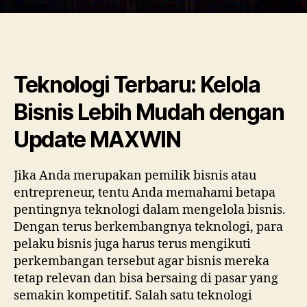
Teknologi Terbaru: Kelola
Bisnis Lebih Mudah dengan
Update MAXWIN
Jika Anda merupakan pemilik bisnis atau
entrepreneur, tentu Anda memahami betapa
pentingnya teknologi dalam mengelola bisnis.
Dengan terus berkembangnya teknologi, para
pelaku bisnis juga harus terus mengikuti
perkembangan tersebut agar bisnis mereka
tetap relevan dan bisa bersaing di pasar yang
semakin kompetitif. Salah satu teknologi