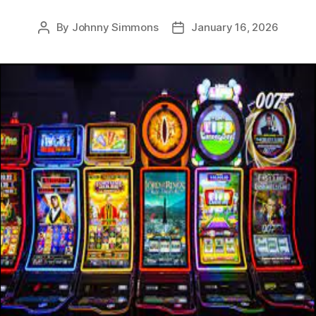
By
Johnny Simmons
January 16, 2026
Post
Post
author
date