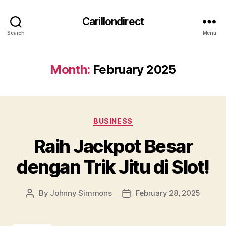
Carillondirect
Search
Menu
Month:
February 2025
Categories
BUSINESS
Raih Jackpot Besar
dengan Trik Jitu di Slot!
By
Johnny Simmons
February 28, 2025
Post
Post
author
date