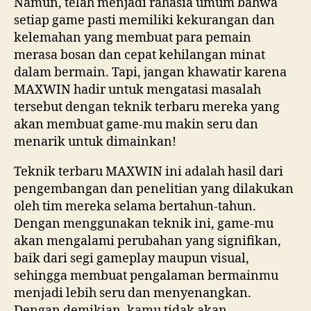
Namun, telah menjadi rahasia umum bahwa
setiap game pasti memiliki kekurangan dan
kelemahan yang membuat para pemain
merasa bosan dan cepat kehilangan minat
dalam bermain. Tapi, jangan khawatir karena
MAXWIN hadir untuk mengatasi masalah
tersebut dengan teknik terbaru mereka yang
akan membuat game-mu makin seru dan
menarik untuk dimainkan!
Teknik terbaru MAXWIN ini adalah hasil dari
pengembangan dan penelitian yang dilakukan
oleh tim mereka selama bertahun-tahun.
Dengan menggunakan teknik ini, game-mu
akan mengalami perubahan yang signifikan,
baik dari segi gameplay maupun visual,
sehingga membuat pengalaman bermainmu
menjadi lebih seru dan menyenangkan.
Dengan demikian, kamu tidak akan