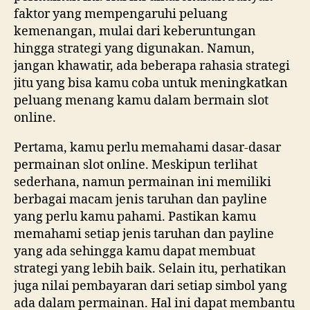
faktor yang mempengaruhi peluang
kemenangan, mulai dari keberuntungan
hingga strategi yang digunakan. Namun,
jangan khawatir, ada beberapa rahasia strategi
jitu yang bisa kamu coba untuk meningkatkan
peluang menang kamu dalam bermain slot
online.
Pertama, kamu perlu memahami dasar-dasar
permainan slot online. Meskipun terlihat
sederhana, namun permainan ini memiliki
berbagai macam jenis taruhan dan payline
yang perlu kamu pahami. Pastikan kamu
memahami setiap jenis taruhan dan payline
yang ada sehingga kamu dapat membuat
strategi yang lebih baik. Selain itu, perhatikan
juga nilai pembayaran dari setiap simbol yang
ada dalam permainan. Hal ini dapat membantu