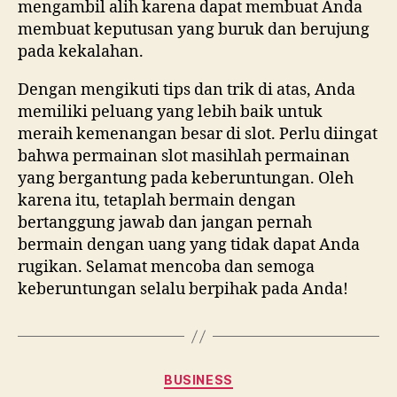
mengambil alih karena dapat membuat Anda
membuat keputusan yang buruk dan berujung
pada kekalahan.
Dengan mengikuti tips dan trik di atas, Anda
memiliki peluang yang lebih baik untuk
meraih kemenangan besar di slot. Perlu diingat
bahwa permainan slot masihlah permainan
yang bergantung pada keberuntungan. Oleh
karena itu, tetaplah bermain dengan
bertanggung jawab dan jangan pernah
bermain dengan uang yang tidak dapat Anda
rugikan. Selamat mencoba dan semoga
keberuntungan selalu berpihak pada Anda!
Categories
BUSINESS