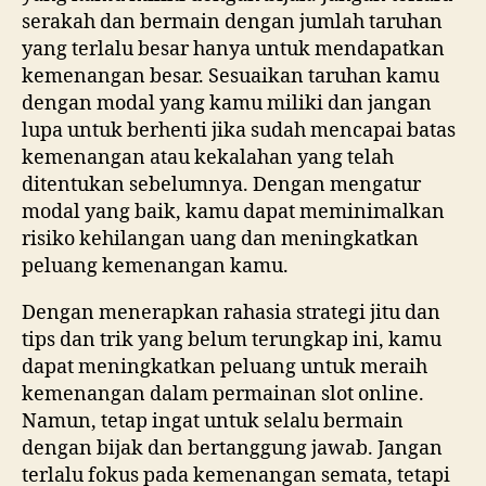
serakah dan bermain dengan jumlah taruhan
yang terlalu besar hanya untuk mendapatkan
kemenangan besar. Sesuaikan taruhan kamu
dengan modal yang kamu miliki dan jangan
lupa untuk berhenti jika sudah mencapai batas
kemenangan atau kekalahan yang telah
ditentukan sebelumnya. Dengan mengatur
modal yang baik, kamu dapat meminimalkan
risiko kehilangan uang dan meningkatkan
peluang kemenangan kamu.
Dengan menerapkan rahasia strategi jitu dan
tips dan trik yang belum terungkap ini, kamu
dapat meningkatkan peluang untuk meraih
kemenangan dalam permainan slot online.
Namun, tetap ingat untuk selalu bermain
dengan bijak dan bertanggung jawab. Jangan
terlalu fokus pada kemenangan semata, tetapi