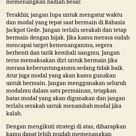
memenangkan hadiah besar.
Terakhir, jangan lupa untuk mengatur waktu
dan modal yang tepat saat bermain di Rahasia
Jackpot Gede. Jangan terlalu serakah dan tetap
bermain dengan bijak. Jika kamu merasa sudah
mencapai target kemenanganmu, segera
berhenti dan tarik kembali uangmu. Jangan
terus memaksakan diri untuk bermain jika
merasa keberuntunganmu sedang tidak baik.
Atur juga modal yang akan kamu gunakan
untuk bermain. Jangan menggunakan seluruh
modalmu dalam satu permainan, tetapkan
batas modal yang akan digunakan dan jangan
terlalu serakah untuk menambah modal jika
kalah.
Dengan mengikuti strategi di atas, diharapkan
kamu dapat lebih mudah memenangkan