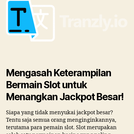
Mengasah Keterampilan
Bermain Slot untuk
Menangkan Jackpot Besar!
Siapa yang tidak menyukai jackpot besar?
Tentu saja semua orang menginginkannya,
terutama para pemain slot. Slot merupakan