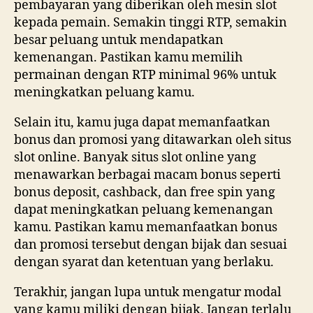
pembayaran yang diberikan oleh mesin slot
kepada pemain. Semakin tinggi RTP, semakin
besar peluang untuk mendapatkan
kemenangan. Pastikan kamu memilih
permainan dengan RTP minimal 96% untuk
meningkatkan peluang kamu.
Selain itu, kamu juga dapat memanfaatkan
bonus dan promosi yang ditawarkan oleh situs
slot online. Banyak situs slot online yang
menawarkan berbagai macam bonus seperti
bonus deposit, cashback, dan free spin yang
dapat meningkatkan peluang kemenangan
kamu. Pastikan kamu memanfaatkan bonus
dan promosi tersebut dengan bijak dan sesuai
dengan syarat dan ketentuan yang berlaku.
Terakhir, jangan lupa untuk mengatur modal
yang kamu miliki dengan bijak. Jangan terlalu