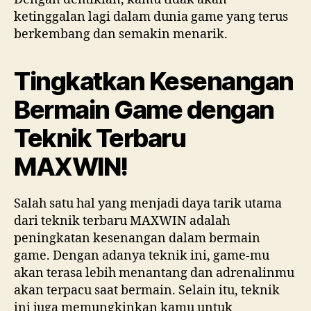
ketinggalan lagi dalam dunia game yang terus
berkembang dan semakin menarik.
Tingkatkan Kesenangan
Bermain Game dengan
Teknik Terbaru
MAXWIN!
Salah satu hal yang menjadi daya tarik utama
dari teknik terbaru MAXWIN adalah
peningkatan kesenangan dalam bermain
game. Dengan adanya teknik ini, game-mu
akan terasa lebih menantang dan adrenalinmu
akan terpacu saat bermain. Selain itu, teknik
ini juga memungkinkan kamu untuk