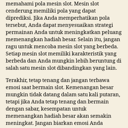
memahami pola mesin slot. Mesin slot
cenderung memiliki pola yang dapat
diprediksi. Jika Anda memperhatikan pola
tersebut, Anda dapat menyesuaikan strategi
permainan Anda untuk meningkatkan peluang
memenangkan hadiah besar. Selain itu, jangan
ragu untuk mencoba mesin slot yang berbeda.
Setiap mesin slot memiliki karakteristik yang
berbeda dan Anda mungkin lebih beruntung di
salah satu mesin slot dibandingkan yang lain.
Terakhir, tetap tenang dan jangan terbawa
emosi saat bermain slot. Kemenangan besar
mungkin tidak datang dalam satu kali putaran,
tetapi jika Anda tetap tenang dan bermain
dengan sabar, kesempatan untuk
memenangkan hadiah besar akan semakin
meningkat. Jangan biarkan emosi Anda