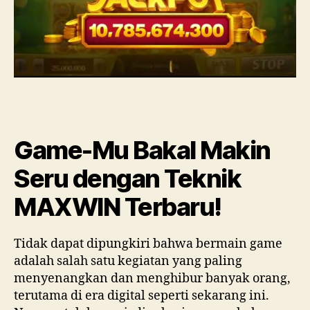
Game-Mu Bakal Makin
Seru dengan Teknik
MAXWIN Terbaru!
Tidak dapat dipungkiri bahwa bermain game
adalah salah satu kegiatan yang paling
menyenangkan dan menghibur banyak orang,
terutama di era digital seperti sekarang ini.