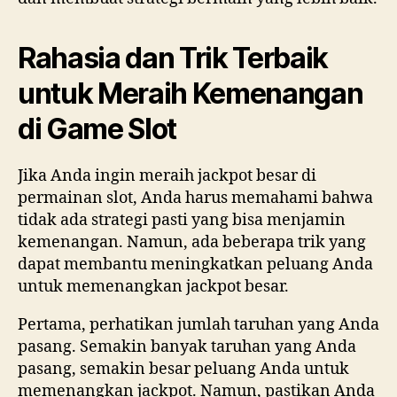
Rahasia dan Trik Terbaik
untuk Meraih Kemenangan
di Game Slot
Jika Anda ingin meraih jackpot besar di
permainan slot, Anda harus memahami bahwa
tidak ada strategi pasti yang bisa menjamin
kemenangan. Namun, ada beberapa trik yang
dapat membantu meningkatkan peluang Anda
untuk memenangkan jackpot besar.
Pertama, perhatikan jumlah taruhan yang Anda
pasang. Semakin banyak taruhan yang Anda
pasang, semakin besar peluang Anda untuk
memenangkan jackpot. Namun, pastikan Anda