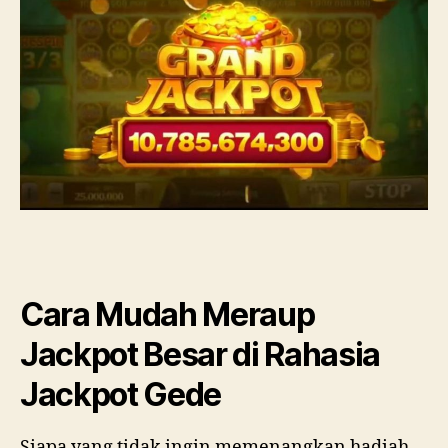
Cara Mudah Meraup
Jackpot Besar di Rahasia
Jackpot Gede
Siapa yang tidak ingin memenangkan hadiah