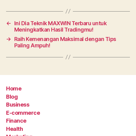
←
Ini Dia Teknik MAXWIN Terbaru untuk
Meningkatkan Hasil Tradingmu!
→
Raih Kemenangan Maksimal dengan Tips
Paling Ampuh!
Home
Blog
Business
E-commerce
Finance
Health