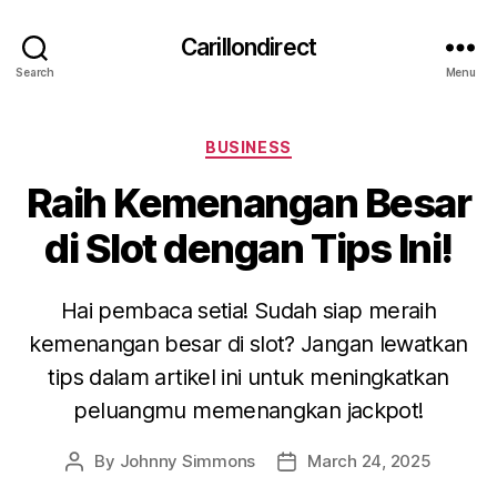
Carillondirect
Search
Menu
Categories
BUSINESS
Raih Kemenangan Besar
di Slot dengan Tips Ini!
Hai pembaca setia! Sudah siap meraih
kemenangan besar di slot? Jangan lewatkan
tips dalam artikel ini untuk meningkatkan
peluangmu memenangkan jackpot!
By
Johnny Simmons
March 24, 2025
Post
Post
author
date