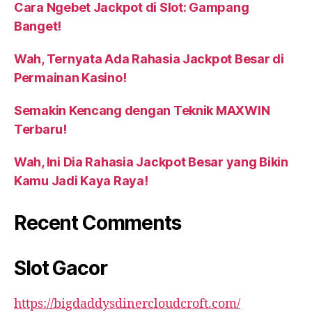
Cara Ngebet Jackpot di Slot: Gampang
Banget!
Wah, Ternyata Ada Rahasia Jackpot Besar di
Permainan Kasino!
Semakin Kencang dengan Teknik MAXWIN
Terbaru!
Wah, Ini Dia Rahasia Jackpot Besar yang Bikin
Kamu Jadi Kaya Raya!
Recent Comments
Slot Gacor
https://bigdaddysdinercloudcroft.com/