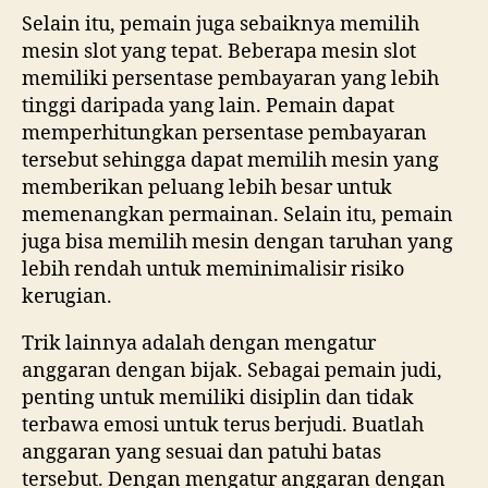
Selain itu, pemain juga sebaiknya memilih
mesin slot yang tepat. Beberapa mesin slot
memiliki persentase pembayaran yang lebih
tinggi daripada yang lain. Pemain dapat
memperhitungkan persentase pembayaran
tersebut sehingga dapat memilih mesin yang
memberikan peluang lebih besar untuk
memenangkan permainan. Selain itu, pemain
juga bisa memilih mesin dengan taruhan yang
lebih rendah untuk meminimalisir risiko
kerugian.
Trik lainnya adalah dengan mengatur
anggaran dengan bijak. Sebagai pemain judi,
penting untuk memiliki disiplin dan tidak
terbawa emosi untuk terus berjudi. Buatlah
anggaran yang sesuai dan patuhi batas
tersebut. Dengan mengatur anggaran dengan