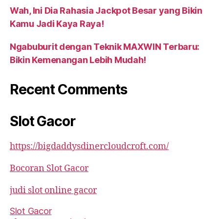
Wah, Ini Dia Rahasia Jackpot Besar yang Bikin
Kamu Jadi Kaya Raya!
Ngabuburit dengan Teknik MAXWIN Terbaru:
Bikin Kemenangan Lebih Mudah!
Recent Comments
Slot Gacor
https://bigdaddysdinercloudcroft.com/
Bocoran Slot Gacor
judi slot online gacor
Slot Gacor