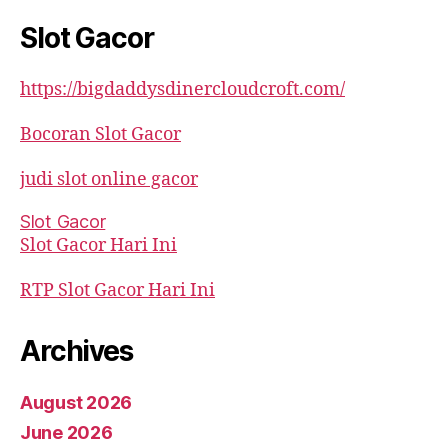
Slot Gacor
https://bigdaddysdinercloudcroft.com/
Bocoran Slot Gacor
judi slot online gacor
Slot Gacor
Slot Gacor Hari Ini
RTP Slot Gacor Hari Ini
Archives
August 2026
June 2026