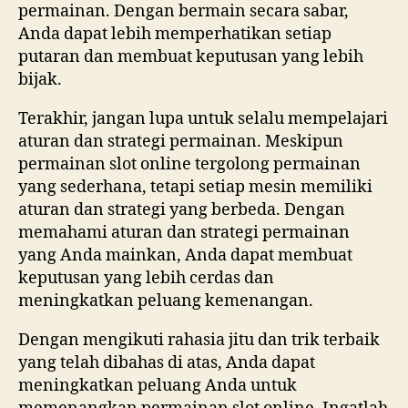
permainan. Dengan bermain secara sabar,
Anda dapat lebih memperhatikan setiap
putaran dan membuat keputusan yang lebih
bijak.
Terakhir, jangan lupa untuk selalu mempelajari
aturan dan strategi permainan. Meskipun
permainan slot online tergolong permainan
yang sederhana, tetapi setiap mesin memiliki
aturan dan strategi yang berbeda. Dengan
memahami aturan dan strategi permainan
yang Anda mainkan, Anda dapat membuat
keputusan yang lebih cerdas dan
meningkatkan peluang kemenangan.
Dengan mengikuti rahasia jitu dan trik terbaik
yang telah dibahas di atas, Anda dapat
meningkatkan peluang Anda untuk