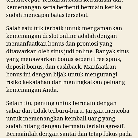
kemenangan serta berhenti bermain ketika
sudah mencapai batas tersebut.
Salah satu trik terbaik untuk mengamankan
kemenangan di slot online adalah dengan
memanfaatkan bonus dan promosi yang
ditawarkan oleh situs judi online. Banyak situs
yang menawarkan bonus seperti free spins,
deposit bonus, dan cashback. Manfaatkan
bonus ini dengan bijak untuk mengurangi
risiko kekalahan dan meningkatkan peluang
kemenangan Anda.
Selain itu, penting untuk bermain dengan
sabar dan tidak terburu-buru. Jangan mencoba
untuk memenangkan kembali uang yang
sudah hilang dengan bermain terlalu agresif.
Bermainlah dengan santai dan tetap fokus pada