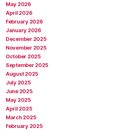
May 2026
April 2026
February 2026
January 2026
December 2025
November 2025
October 2025
September 2025
August 2025
July 2025
June 2025
May 2025
April 2025
March 2025
February 2025