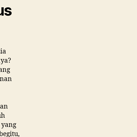
us
ia
aya?
yang
inan
kan
uh
i yang
egitu,