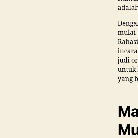
adalah
Dengan
mulai 
Rahasi
incara
judi o
untuk 
yang b
Ma
Mu