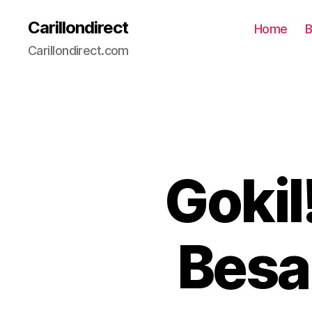
Carillondirect
Home
B
Carillondirect.com
Gokil
Besa