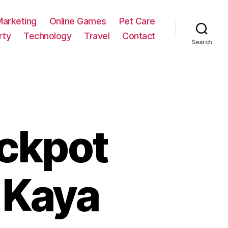
Marketing
Online Games
Pet Care
rty
Technology
Travel
Contact
Search
ackpot
 Kaya