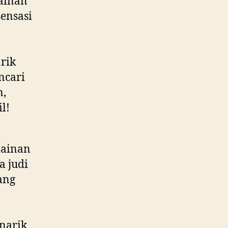
ainan
sensasi
rik
ncari
n,
l!
mainan
a judi
ang
narik