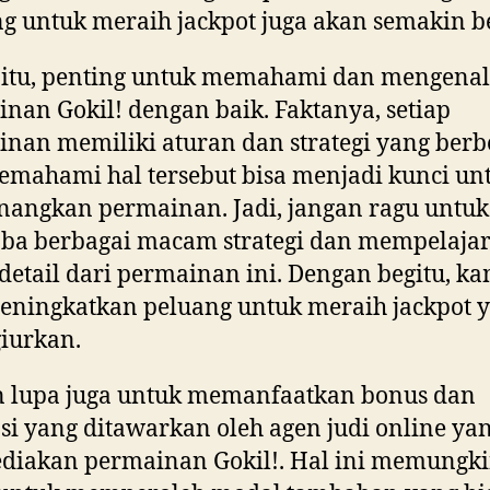
g untuk meraih jackpot juga akan semakin be
 itu, penting untuk memahami dan mengenal
nan Gokil! dengan baik. Faktanya, setiap
nan memiliki aturan dan strategi yang berb
mahami hal tersebut bisa menjadi kunci un
angkan permainan. Jadi, jangan ragu untuk
ba berbagai macam strategi dan mempelajar
 detail dari permainan ini. Dengan begitu, k
eningkatkan peluang untuk meraih jackpot 
iurkan.
n lupa juga untuk memanfaatkan bonus dan
i yang ditawarkan oleh agen judi online ya
diakan permainan Gokil!. Hal ini memungk