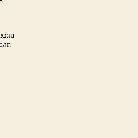
 kamu
 dan
a