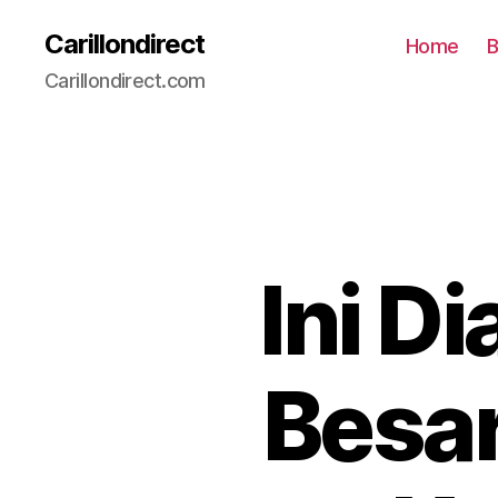
Carillondirect
Home
B
Carillondirect.com
Ini D
Besar