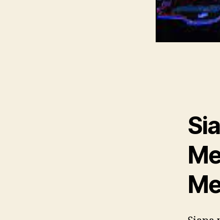
Si
Me
Me