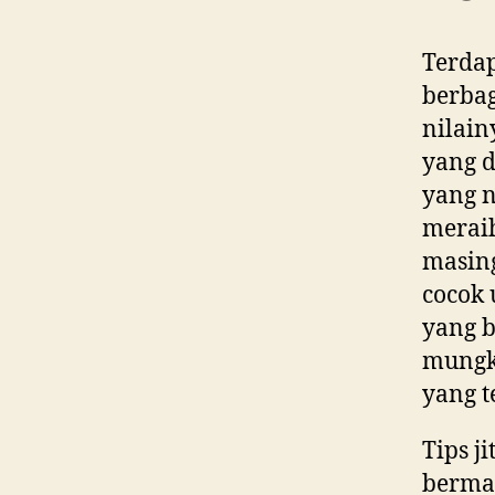
Terdap
berbag
nilain
yang d
yang n
meraih
masing
cocok 
yang b
mungki
yang t
Tips j
bermai