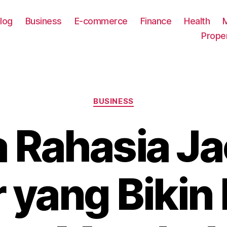
log
Business
E-commerce
Finance
Health
Prope
Categories
BUSINESS
ia Rahasia J
 yang Biki