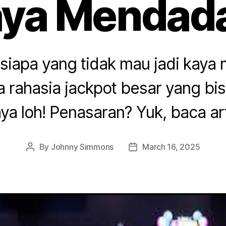
ya Mendad
siapa yang tidak mau jadi kay
 rahasia jackpot besar yang bi
ya loh! Penasaran? Yuk, baca arti
By
Johnny Simmons
March 16, 2025
Post
Post
author
date