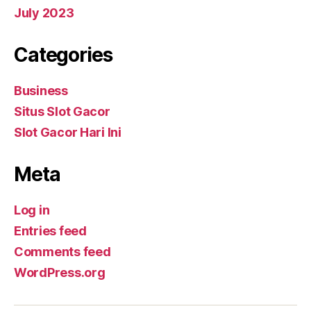
July 2023
Categories
Business
Situs Slot Gacor
Slot Gacor Hari Ini
Meta
Log in
Entries feed
Comments feed
WordPress.org