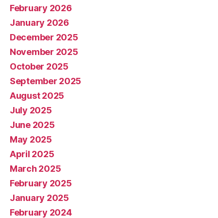
February 2026
January 2026
December 2025
November 2025
October 2025
September 2025
August 2025
July 2025
June 2025
May 2025
April 2025
March 2025
February 2025
January 2025
February 2024