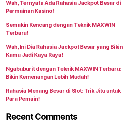
Wah, Ternyata Ada Rahasia Jackpot Besar di
Permainan Kasino!
Semakin Kencang dengan Teknik MAXWIN
Terbaru!
Wah, Ini Dia Rahasia Jackpot Besar yang Bikin
Kamu Jadi Kaya Raya!
Ngabuburit dengan Teknik MAXWIN Terbaru:
Bikin Kemenangan Lebih Mudah!
Rahasia Menang Besar di Slot: Trik Jitu untuk
Para Pemain!
Recent Comments