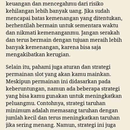
keuangan dan mencegahmu dari risiko
kehilangan lebih banyak uang. Jika sudah
mencapai batas kemenangan yang ditentukan,
berhentilah bermain untuk sementara waktu
dan nikmati kemenanganmu. Jangan serakah
dan terus bermain dengan tujuan meraih lebih
banyak kemenangan, karena bisa saja
mengakibatkan kerugian.
Selain itu, pahami juga aturan dan strategi
permainan slot yang akan kamu mainkan.
Meskipun permainan ini didasarkan pada
keberuntungan, namun ada beberapa strategi
yang bisa kamu gunakan untuk meningkatkan
peluangmu. Contohnya, strategi taruhan
minimum adalah memasang taruhan dengan
jumlah kecil dan terus meningkatkan taruhan
jika sering menang. Namun, strategi ini juga