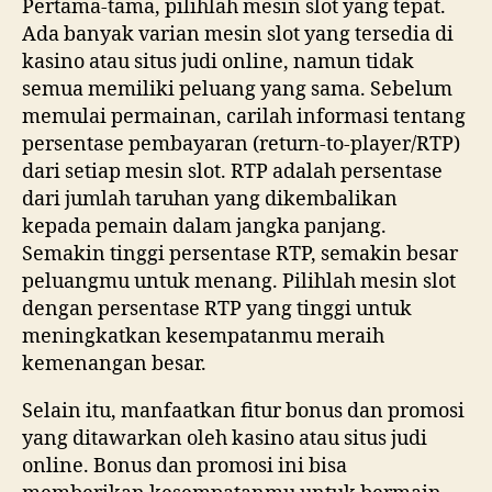
Pertama-tama, pilihlah mesin slot yang tepat.
Ada banyak varian mesin slot yang tersedia di
kasino atau situs judi online, namun tidak
semua memiliki peluang yang sama. Sebelum
memulai permainan, carilah informasi tentang
persentase pembayaran (return-to-player/RTP)
dari setiap mesin slot. RTP adalah persentase
dari jumlah taruhan yang dikembalikan
kepada pemain dalam jangka panjang.
Semakin tinggi persentase RTP, semakin besar
peluangmu untuk menang. Pilihlah mesin slot
dengan persentase RTP yang tinggi untuk
meningkatkan kesempatanmu meraih
kemenangan besar.
Selain itu, manfaatkan fitur bonus dan promosi
yang ditawarkan oleh kasino atau situs judi
online. Bonus dan promosi ini bisa