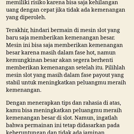
memiliki risiko karena bisa saja kehilangan
uang dengan cepat jika tidak ada kemenangan
yang diperoleh.
Terakhir, hindari bermain di mesin slot yang
baru saja memberikan kemenangan besar.
Mesin ini bisa saja memberikan kemenangan
besar karena masih dalam fase hot, namun
kemungkinan besar akan segera berhenti
memberikan kemenangan setelah itu. Pilihlah
mesin slot yang masih dalam fase payout yang
stabil untuk meningkatkan peluangmu meraih
kemenangan.
Dengan menerapkan tips dan rahasia di atas,
kamu bisa meningkatkan peluangmu meraih
kemenangan besar di slot. Namun, ingatlah
bahwa permainan ini tetap didasarkan pada
keberuntungan dan tidak ada jaminan